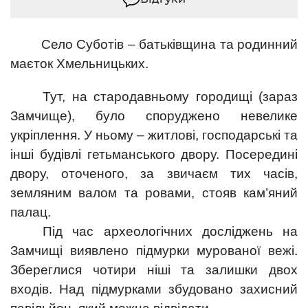
Село Суботів – батьківщина та родинний
маєток Хмельницьких.
Тут, на стародавньому городищі (зараз
Замчище), було споруджено невелике
укріплення. У ньому – житлові, господарські та
інші будівлі гетьманського двору. Посередині
двору, оточеного, за звичаєм тих часів,
земляним валом та ровами, стояв кам’яний
палац.
Під час археологічних досліджень на
Замчищі виявлено підмурки мурованої вежі.
Збереглися чотири ніші та залишки двох
входів. Над підмурками збудовано захисний