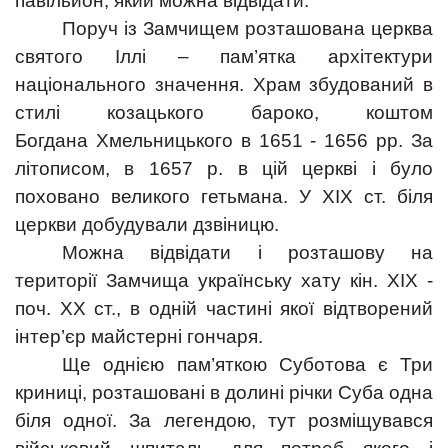
павільйон, який можна відвідати.
Поруч із Замчищем розташована церква
святого Іллі – пам’ятка архітектури
національного значення. Храм збудований в
стилі козацького бароко, коштом
Богдана Хмельницького в 1651 - 1656 рр. За
літописом, в 1657 р. в цій церкві і було
поховано великого гетьмана. У ХІХ ст. біля
церкви добудували дзвіницю.
Можна відвідати і розташову на
території Замчища українську хату кін. ХІХ -
поч. ХХ ст., в одній частині якої відтворений
інтер’єр майстерні гончаря.
Ще однією пам’яткою Суботова є Три
криниці, розташовані в долині річки Суба одна
біля одної. За легендою, тут розміщувався