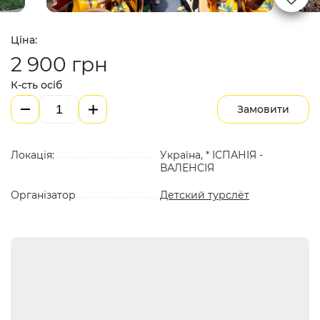
Ціна:
2 900
грн
К-сть осіб
Замовити
Локація:
Україна, * ІСПАНІЯ -
ВАЛЕНСІЯ
Організатор
Детский турслёт