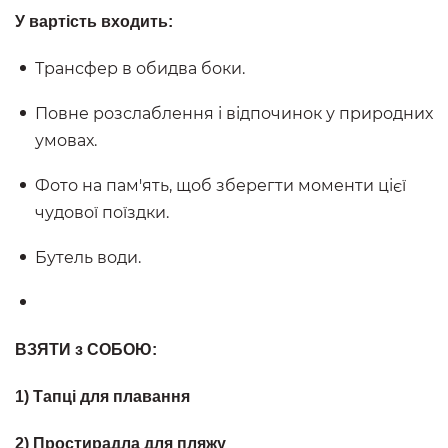
У вартість входить:
Трансфер в обидва боки.
Повне розслаблення і відпочинок у природних
умовах.
Фото на пам'ять, щоб зберегти моменти цієї
чудової поїздки.
Бутель води.
ВЗЯТИ з СОБОЮ:
1) Тапці для плавання
2) Простирадла для пляжу