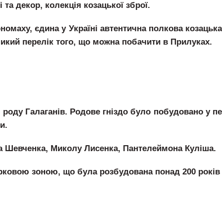
 та декор, колекція козацької зброї.
омаху, єдина у Україні автентична полкова козацьк
икий перелік того, що можна побачити в Прилуках.
роду Галаганів. Родове гніздо було побудовано у пер
и.
а Шевченка, Миколу Лисенка, Пантелеймона Куліша.
овою зоною, що була розбудована понад 200 років то