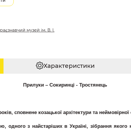
ити
аєзнавчий музей ім. В. І.
Характеристики
Прилуки – Сокиринці - Тростянець
років, сповнене козацької архітектури та неймовірної
, одного з найстаріших в Україні, зібрання якого