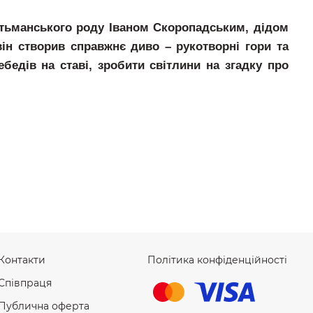
етьманського роду Іваном Скоропадським, дідом
він створив справжнє диво – рукотворні гори та
едів на ставі, зробити світлини на згадку про
Контакти
Політика конфіденційності
Співпраця
Публична оферта