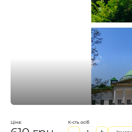
Ціна:
К-сть осіб