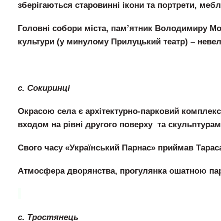
зберігаються старовинні ікони та портрети, меблі
Головні собори міста, пам’ятник Володимиру Мон
культури (у минулому Прилуцький театр) – невел
с. Сокиринці
Окрасою села є архітектурно-парковий комплекс 
входом на рівні другого поверху та скульптурам
Свого часу «Український Парнас» приймав Тарас
Атмосфера дворянства, прогулянка ошатною парк
с. Тростянець