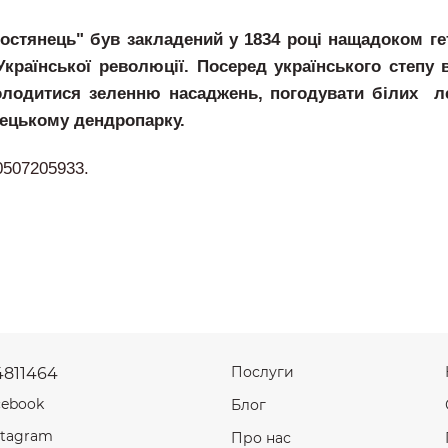
ростянець" був закладений у 1834 році нащадоком г
країнської революції. Посеред українського степу 
олодитися зеленню насаджень, погодувати білих леб
ецькому дендропарку.
0507205933.
Послуги
4811464
cebook
Блог
stagram
Про нас