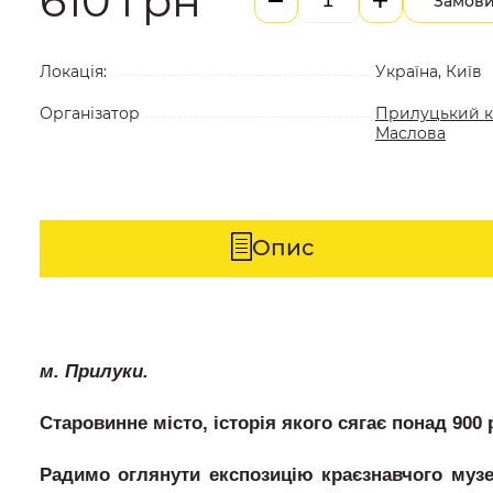
610
грн
Замов
Локація:
Україна, Київ
Організатор
Прилуцький кр
Маслова
Опис
м. Прилуки.
Старовинне місто, історія якого сягає понад 900 
Радимо оглянути експозицію краєзнавчого музею