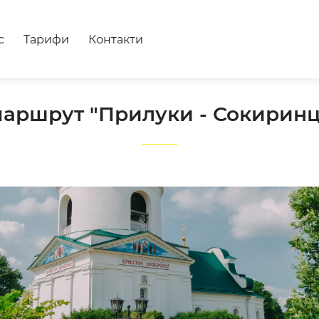
с
Тарифи
Контакти
аршрут "Прилуки - Сокиринці