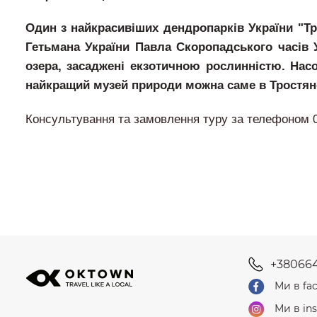
Один з найкрасивіших дендропарків України "Т
Гетьмана України Павла Скоропадського часів У
озера, засаджені екзотичною рослинністю. Нас
найкращий музей природи можна саме в Тростян
Консультування та замовлення туру за телефоном 
+38066
Ми в fa
Ми в in