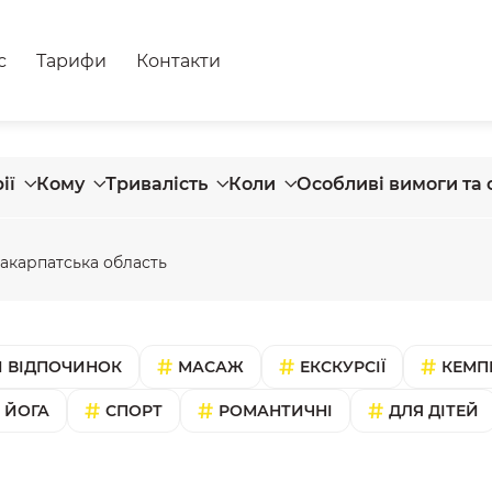
с
Тарифи
Контакти
ії
Кому
Тривалість
Коли
Особливі вимоги та 
акарпатська область
 ВІДПОЧИНОК
МАСАЖ
ЕКСКУРСІЇ
КЕМП
ЙОГА
СПОРТ
РОМАНТИЧНІ
ДЛЯ ДІТЕЙ