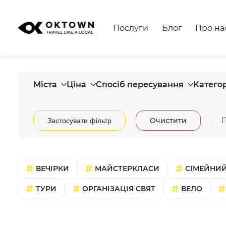
Послуги
Блог
Про на
Міста
Ціна
Спосіб пересування
Категор
Очистити
П
Застосувати фільтр
ВЕЧІРКИ
МАЙСТЕРКЛАСИ
СІМЕЙНИЙ
ТУРИ
ОРГАНІЗАЦІЯ СВЯТ
ВЕЛО