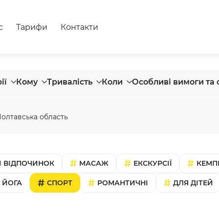
с
Тарифи
Контакти
ії
Кому
Тривалість
Коли
Особливі вимоги та 
олтавська область
 ВІДПОЧИНОК
МАСАЖ
ЕКСКУРСІЇ
КЕМП
ЙОГА
СПОРТ
РОМАНТИЧНІ
ДЛЯ ДІТЕЙ