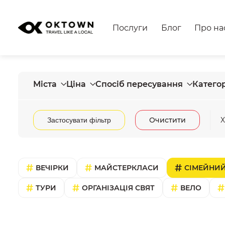
Послуги
Блог
Про на
Міста
Ціна
Спосіб пересування
Категор
Очистити
Х
Застосувати фільтр
ВЕЧІРКИ
МАЙСТЕРКЛАСИ
СІМЕЙНИЙ
ТУРИ
ОРГАНІЗАЦІЯ СВЯТ
ВЕЛО