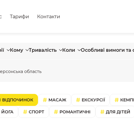
с
Тарифи
Контакти
ії
Кому
Тривалість
Коли
Особливі вимоги та 
ерсонська область
 ВІДПОЧИНОК
МАСАЖ
ЕКСКУРСІЇ
КЕМП
ЙОГА
СПОРТ
РОМАНТИЧНІ
ДЛЯ ДІТЕЙ