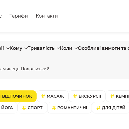
с
Тарифи
Контакти
ії
Кому
Тривалість
Коли
Особливі вимоги та 
ам'янець-Подольський
 ВІДПОЧИНОК
МАСАЖ
ЕКСКУРСІЇ
КЕМП
ЙОГА
СПОРТ
РОМАНТИЧНІ
ДЛЯ ДІТЕЙ