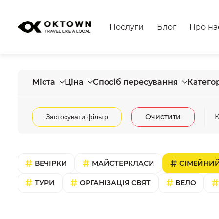
Послуги
Блог
Про на
Міста
Ціна
Спосіб пересування
Категор
Очистити
К
Застосувати фільтр
ВЕЧІРКИ
МАЙСТЕРКЛАСИ
СІМЕЙНИЙ
ТУРИ
ОРГАНІЗАЦІЯ СВЯТ
ВЕЛО