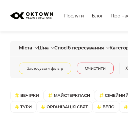
Послуги
Блог
Про на
Міста
Ціна
Спосіб пересування
Категор
Очистити
Х
Застосувати фільтр
ВЕЧІРКИ
МАЙСТЕРКЛАСИ
СІМЕЙНИЙ
ТУРИ
ОРГАНІЗАЦІЯ СВЯТ
ВЕЛО