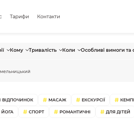
с
Тарифи
Контакти
ії
Кому
Тривалість
Коли
Особливі вимоги та 
мельницький
 ВІДПОЧИНОК
МАСАЖ
ЕКСКУРСІЇ
КЕМП
ЙОГА
СПОРТ
РОМАНТИЧНІ
ДЛЯ ДІТЕЙ