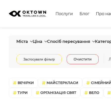
Послуги
Блог
Про на
Міста
Ціна
Спосіб пересування
Категор
Очистити
Л
Застосувати фільтр
ВЕЧІРКИ
МАЙСТЕРКЛАСИ
СІМЕЙНИЙ
ТУРИ
ОРГАНІЗАЦІЯ СВЯТ
ВЕЛО