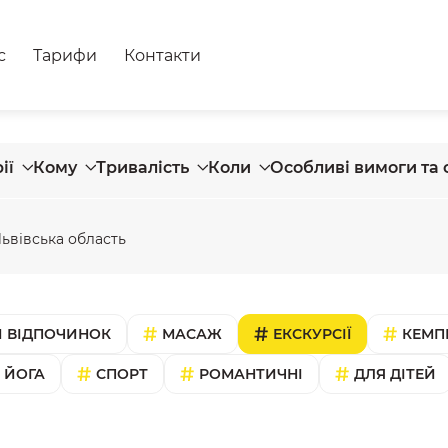
с
Тарифи
Контакти
ії
Кому
Тривалість
Коли
Особливі вимоги та 
ьвівська область
 ВІДПОЧИНОК
МАСАЖ
ЕКСКУРСІЇ
КЕМП
ЙОГА
СПОРТ
РОМАНТИЧНІ
ДЛЯ ДІТЕЙ