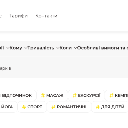
с
Тарифи
Контакти
ії
Кому
Тривалість
Коли
Особливі вимоги та 
арків
 ВІДПОЧИНОК
МАСАЖ
ЕКСКУРСІЇ
КЕМП
ЙОГА
СПОРТ
РОМАНТИЧНІ
ДЛЯ ДІТЕЙ