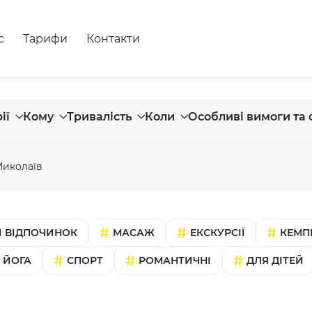
с
Тарифи
Контакти
ії
Кому
Тривалість
Коли
Особливі вимоги та 
иколаїв
 ВІДПОЧИНОК
МАСАЖ
ЕКСКУРСІЇ
КЕМП
ЙОГА
СПОРТ
РОМАНТИЧНІ
ДЛЯ ДІТЕЙ