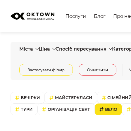
Послуги
Блог
Про на
Міста
Ціна
Спосіб пересування
Категор
Очистити
М
Застосувати фільтр
ВЕЧІРКИ
МАЙСТЕРКЛАСИ
СІМЕЙНИЙ
ТУРИ
ОРГАНІЗАЦІЯ СВЯТ
ВЕЛО