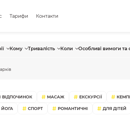
с
Тарифи
Контакти
ії
Кому
Тривалість
Коли
Особливі вимоги та 
арків
 ВІДПОЧИНОК
МАСАЖ
ЕКСКУРСІЇ
КЕМП
ЙОГА
СПОРТ
РОМАНТИЧНІ
ДЛЯ ДІТЕЙ