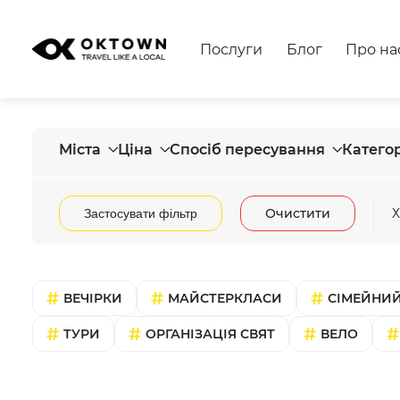
Послуги
Блог
Про на
Міста
Ціна
Спосіб пересування
Категор
Очистити
Х
Застосувати фільтр
ВЕЧІРКИ
МАЙСТЕРКЛАСИ
СІМЕЙНИЙ
ТУРИ
ОРГАНІЗАЦІЯ СВЯТ
ВЕЛО