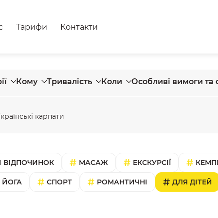
с
Тарифи
Контакти
ії
Кому
Тривалість
Коли
Особливі вимоги та 
країнські карпати
 ВІДПОЧИНОК
МАСАЖ
ЕКСКУРСІЇ
КЕМП
ЙОГА
СПОРТ
РОМАНТИЧНІ
ДЛЯ ДІТЕЙ