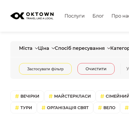
Послуги
Блог
Про на
Міста
Ціна
Спосіб пересування
Категор
Очистити
У
Застосувати фільтр
ВЕЧІРКИ
МАЙСТЕРКЛАСИ
СІМЕЙНИЙ
ТУРИ
ОРГАНІЗАЦІЯ СВЯТ
ВЕЛО